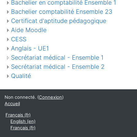
Bachelier en comptabilité Ensemble 1
Bachelier comptabilité Ensemble 23
Certificat d'aptitude pédagogique
Aide Moodle
CESS
Anglais - UE1
Secrétariat médical - Ensemble 1
Secrétariat médical - Ensemble 2
Qualité
Non connecté. (
Connexion
)
Accueil
Français ‎(fr)‎
English ‎(en)‎
Français ‎(fr)‎